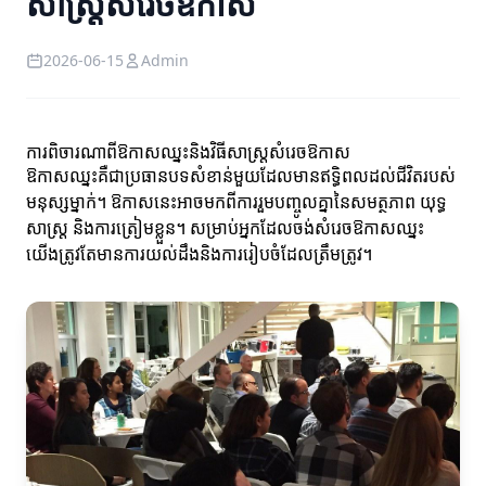
សាស្ត្រសំរេចឱកាស
2026-06-15
Admin
ការពិចារណាពីឱកាសឈ្នះនិងវិធីសាស្ត្រសំរេចឱកាស
ឱកាសឈ្នះគឺជាប្រធានបទសំខាន់មួយដែលមានឥទ្ធិពលដល់ជីវិតរបស់
មនុស្សម្នាក់។ ឱកាសនេះអាចមកពីការរួមបញ្ចូលគ្នានៃសមត្ថភាព យុទ្ធ
សាស្ត្រ និងការត្រៀមខ្លួន។ សម្រាប់អ្នកដែលចង់សំរេចឱកាសឈ្នះ
យើងត្រូវតែមានការយល់ដឹងនិងការរៀបចំដែលត្រឹមត្រូវ។