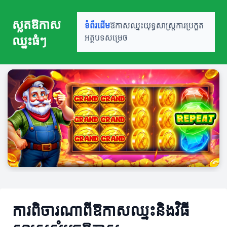
ស្លតឱកាស
ទំព័រដើម
ឱកាសឈ្នះ
យុទ្ធសាស្ត្រ
ការប្រកួត
ឈ្នះធំៗ
អត្ថបទសម្រេច
ការពិចារណាពីឱកាសឈ្នះនិងវិធី