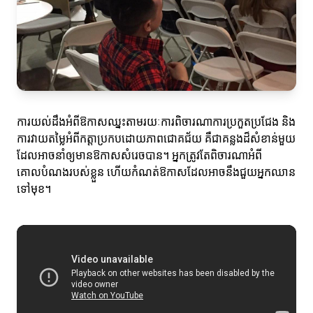
ការយល់ដឹងអំពីឱកាសឈ្នះតាមរយៈការពិចារណាការប្រកួតប្រជែង និង
ការវាយតម្លៃអំពីកត្តាប្រកបដោយភាពជោគជ័យ គឺជាគន្លងដ៏សំខាន់មួយ
ដែលអាចនាំឲ្យមានឱកាសសំរេចបាន។ អ្នកត្រូវតែពិចារណាអំពី
គោលបំណងរបស់ខ្លួន ហើយកំណត់ឱកាសដែលអាចនឹងជួយអ្នកឈាន
ទៅមុខ។