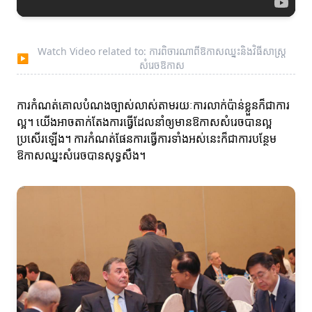
Watch Video related to: ការពិចារណាពីឱកាសឈ្នះនិងវិធីសាស្ត្រ
▶
សំរេចឱកាស
ការកំណត់គោលបំណងច្បាស់លាស់តាមរយៈការលាក់ប៉ាន់ខ្លួនក៏ជាការ
ល្អ។ យើងអាចតាក់តែងការធ្វើដែលនាំឲ្យមានឱកាសសំរេចបានល្អ
ប្រសើរឡើង។ ការកំណត់ផែនការធ្វើការទាំងអស់នេះក៏ជាការបន្ថែម
ឱកាសឈ្នះសំរេចបានសុទ្ធសឹង។