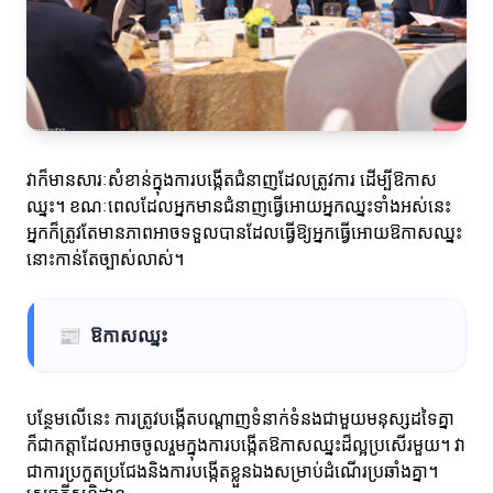
វាក៏មានសារៈសំខាន់ក្នុងការបង្កើតជំនាញដែលត្រូវការ ដើម្បីឱកាស
ឈ្នះ។ ខណៈពេលដែលអ្នកមានជំនាញធ្វើអោយអ្នកឈ្នះទាំងអស់នេះ
អ្នកក៏ត្រូវតែមានភាពអាចទទួលបានដែលធ្វើឱ្យអ្នកធ្វើអោយឱកាសឈ្នះ
នោះកាន់តែច្បាស់លាស់។
📰
ឱកាសឈ្នះ
បន្ថែមលើនេះ ការត្រូវបង្កើតបណ្ដាញទំនាក់ទំនងជាមួយមនុស្សដទៃគ្នា
ក៏ជាកត្តាដែលអាចចូលរួមក្នុងការបង្កើតឱកាសឈ្នះដ៏ល្អប្រសើរមួយ។ វា
ជាការប្រកួតប្រជែងនិងការបង្កើតខ្លួនឯងសម្រាប់ដំណើរប្រឆាំងគ្នា។