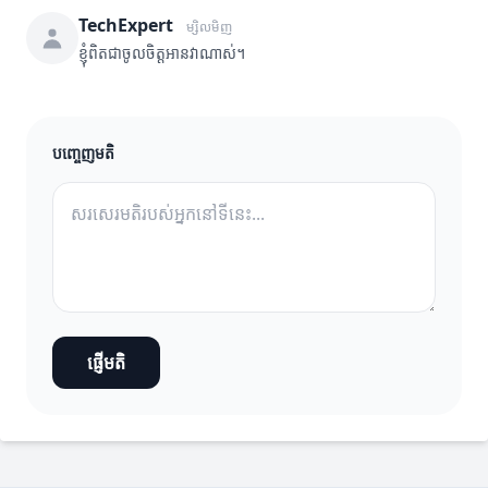
TechExpert
ម្សិលមិញ
ខ្ញុំពិតជាចូលចិត្តអានវាណាស់។
បញ្ចេញមតិ
ផ្ញើមតិ