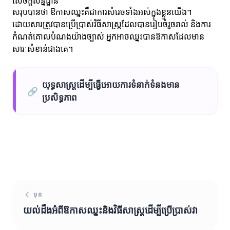
សេចក្តីសន្និដ្ឋាន
សរុបបានថា ឱកាសឈ្នះគឺជាការសំរេចទាំងអស់ក្នុងខ្លួនយើង។
ដោយសារត្រូវបានប្រើប្រាស់វិធីសាស្ត្រដែលបានរៀបចំរួចរាល់ និងការ
កំណត់គោលបំណងយ៉ាងច្បាស់ អ្នកអាចឈ្នះបានឱកាសដែលមាន
សារៈសំខាន់ជាងគេ។
យុទ្ធសាស្ត្រដើម្បីធ្វើអោយការទំនាក់ទំនងមាន
🔗
ប្រសិទ្ធភាព
មុន
យល់ដឹងអំពីឱកាសឈ្នះនិងវិធីសាស្ត្រដើម្បីប្រើប្រាស់វា