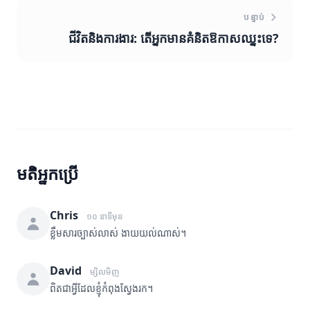
បន្ទាប់
ជីវិតនិងការងារ: តើអ្នកមានគំនិតឱកាសឈ្នះទេ?
មតិអ្នកប្រើ
Chris
១០ នាទីមុន
ខ្លឹមសារច្បាស់លាស់ ងាយយល់ណាស់។
David
ម្សិលមិញ
ពិតជាអ្វីដែលខ្ញុំកំពុងស្វែងរក។