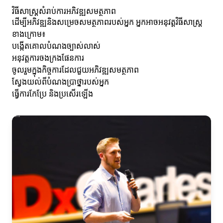
វិធីសាស្ត្រសំរាប់ការអភិវឌ្ឍសមត្ថភាព
ដើម្បីអភិវឌ្ឍនិងសម្រេចសមត្ថភាពរបស់អ្នក អ្នកអាចអនុវត្តវិធីសាស្ត្រ
ខាងក្រោម៖
បង្កើតគោលបំណងច្បាស់លាស់
អនុវត្តការចងក្រងផែនការ
ចូលរួមក្នុងកិច្ចការដែលជួយអភិវឌ្ឍសមត្ថភាព
ស្វែងយល់ពីបំណងប្រាថ្នារបស់អ្នក
ធ្វើការកែប្រែ និងប្រសើរឡើង